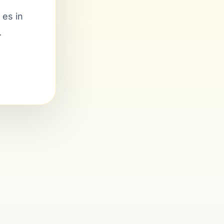
 es in
.