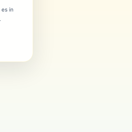
 es in
.